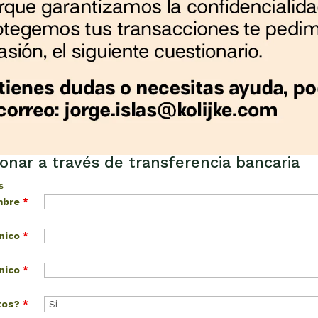
onar a través de transferencia bancaria
s
mbre
*
ónico
*
ónico
*
stos?
*