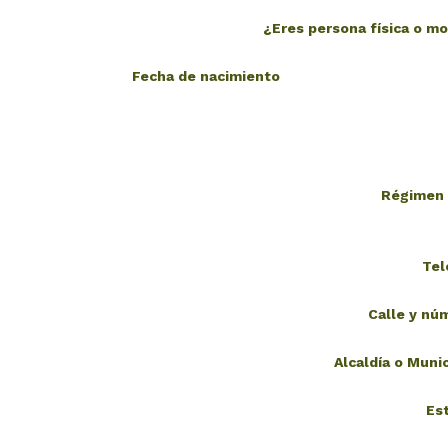
¿Eres persona fí­sica o m
Fecha de nacimiento
Régimen 
Tel
Calle y n
Alcaldía o Muni
Es