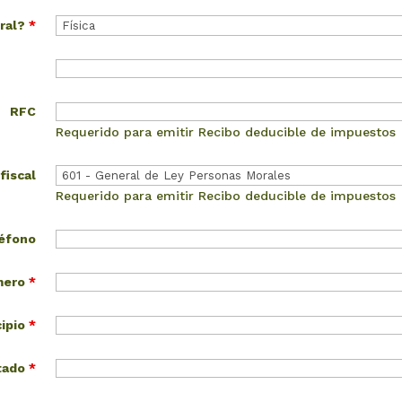
oral?
*
RFC
Requerido para emitir Recibo deducible de impuestos
fiscal
Requerido para emitir Recibo deducible de impuestos
éfono
úmero
*
cipio
*
tado
*