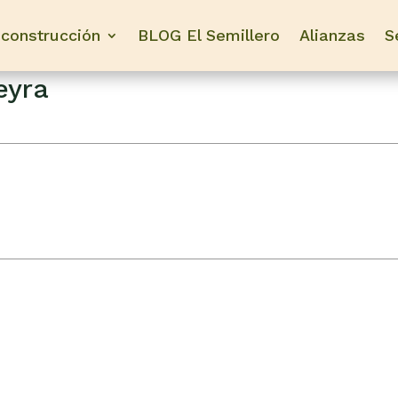
construcción
BLOG El Semillero
Alianzas
S
eyra