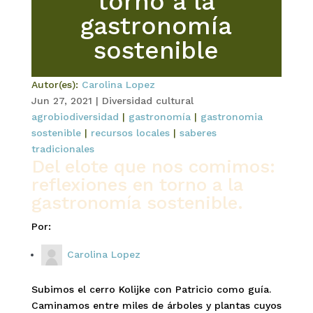
torno a la
gastronomía
sostenible
Autor(es):
Carolina Lopez
Jun 27, 2021
|
Diversidad cultural
agrobiodiversidad
|
gastronomía
|
gastronomia
sostenible
|
recursos locales
|
saberes
tradicionales
Del elote que nos comimos:
reflexiones en torno a la
gastronomía sostenible.
Por:
Carolina Lopez
Subimos el cerro Kolijke con Patricio como guía.
Caminamos entre miles de árboles y plantas cuyos