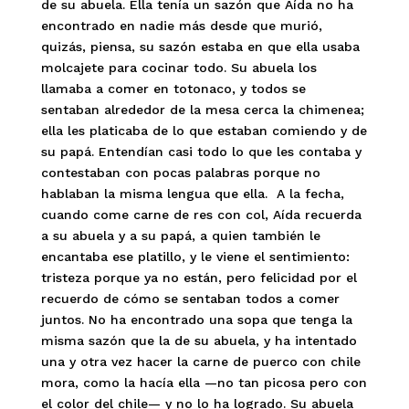
de su abuela. Ella tenía un sazón que Aída no ha
encontrado en nadie más desde que murió,
quizás, piensa, su sazón estaba en que ella usaba
molcajete para cocinar todo. Su abuela los
llamaba a comer en totonaco, y todos se
sentaban alrededor de la mesa cerca la chimenea;
ella les platicaba de lo que estaban comiendo y de
su papá. Entendían casi todo lo que les contaba y
contestaban con pocas palabras porque no
hablaban la misma lengua que ella. A la fecha,
cuando come carne de res con col, Aída recuerda
a su abuela y a su papá, a quien también le
encantaba ese platillo, y le viene el sentimiento:
tristeza porque ya no están, pero felicidad por el
recuerdo de cómo se sentaban todos a comer
juntos. No ha encontrado una sopa que tenga la
misma sazón que la de su abuela, y ha intentado
una y otra vez hacer la carne de puerco con chile
mora, como la hacía ella —no tan picosa pero con
el color del chile— y no lo ha logrado. Su abuela