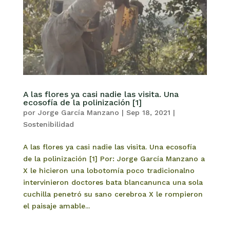
A las flores ya casi nadie las visita. Una
ecosofía de la polinización [1]
por
Jorge García Manzano
|
Sep 18, 2021
|
Sostenibilidad
A las flores ya casi nadie las visita. Una ecosofía
de la polinización [1] Por: Jorge García Manzano a
X le hicieron una lobotomía poco tradicionalno
intervinieron doctores bata blancanunca una sola
cuchilla penetró su sano cerebroa X le rompieron
el paisaje amable...